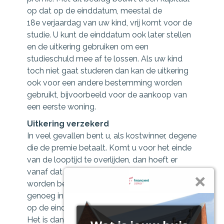
op dat op de einddatum, meestal de
18e verjaardag van uw kind, vrij komt voor de
studie. U kunt de einddatum ook later stellen
en de uitkering gebruiken om een
studieschuld mee af te lossen. Als uw kind
toch niet gaat studeren dan kan de uitkering
ook voor een andere bestemming worden
gebruikt, bijvoorbeeld voor de aankoop van
een eerste woning.
Uitkering verzekerd
In veel gevallen bent u, als kostwinner, degene
die de premie betaalt. Komt u voor het einde
van de looptijd te overlijden, dan hoeft er
vanaf dat moment geen premie meer te
worden betaald. In die situatie zijn er zorgen
genoeg in het gezin. Het verzekerd kapitaal
op de einddatum blijft echter gegarandeerd.
Het is dan een geruststellend idee dat uw kind