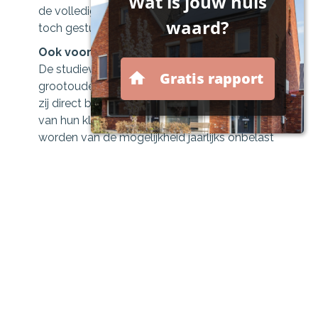
de volledige uitkering ontvangt, zodat er later
toch gestudeerd kan worden.
Ook voor grootouders
De studieverzekering kan ook door
grootouders worden afgesloten. Zo kunnen
zij direct bijdragen aan de toekomstige studie
van hun kleinkind. Hierbij kan gebruik gemaakt
worden van de mogelijkheid jaarlijks onbelast
aan kinderen of kleinkinderen te schenken. Zo
kan belastingvrij vermogen worden
overgeheveld.
Medisch advies
Bij de berekening van de premie spelen de
hoogte van het verzekerd kapitaal en de
looptijd een belangrijke rol, net als uw leeftijd
en gezondheid. Bij de aanvraag moet een
gezondheidsverklaring worden overgelegd.
Soms is een medische keuring noodzakelijk.