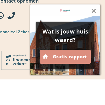
ontact opnemen
inancieel Zeker
ezoek de website
ij zijn aangesloten bij de centrale organisatie