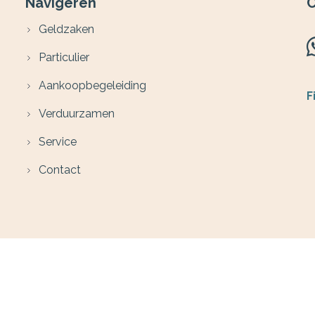
Navigeren
C
Geldzaken
Particulier
Aankoopbegeleiding
F
Verduurzamen
Service
Contact
B
W