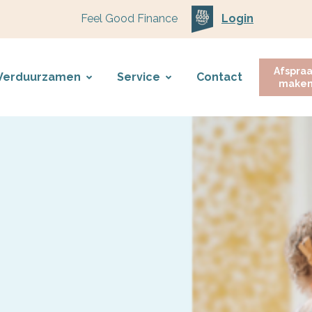
Feel Good Finance
Login
Afspra
Verduurzamen
Service
Contact
make