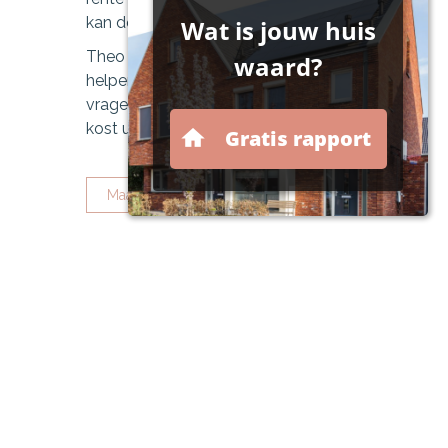
kan de verhuisregeling erg interessant zijn.
Theo Hypotheek | Financieel Zeker kan u
helpen met het beantwoorden van al uw
vragen. Een oriëntatiegesprek is vrijblijvend en
kost u niets!
Maak hier een afspraak
Onze rekentools
Wat is mijn maximale hypotheek
Wat zijn mijn maandlasten bij een lineaire
hypotheek
Wat zijn mijn maandlasten bij een annuïtaire
hypotheek